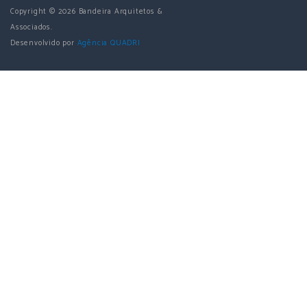
Copyright ©
2026
Bandeira Arquitetos &
Associados.
Desenvolvido por
Agência QUADRI