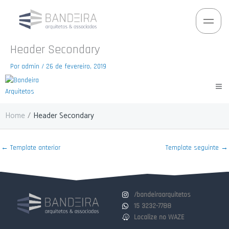
Ir
para
o
conteúdo
Header Secondary
Por
admin
/
26 de fevereiro, 2019
Home
/
Header Secondary
←
Template anterior
Template seguinte
→
/bandeiraarquitetos
15 3232-7788
Localize no WAZE