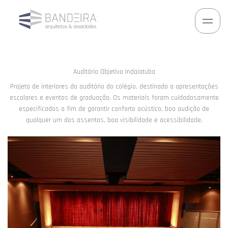
Ir
para
o
conteúdo
Auditório Objetivo Indaiatuba
Projeto de interiores do auditório do colégio, destinado a apresentações
escolares e eventos de graduação. Os materiais foram cuidadosamente
especificados a fim de garantir conforto acústico, boa audição de
qualquer um dos assentos, boa visibilidade e acessibilidade.