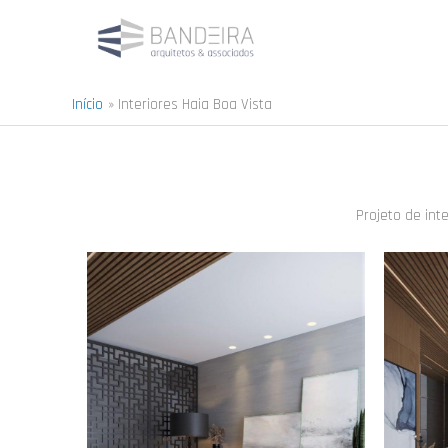
Ir
para
o
conteúdo
Início
Interiores Haia Boa Vista
Projeto de int