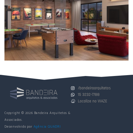
/bandeiraarquitetos
15 3232-7788
Localize no WAZE
Copyright ©
2026
Bandeira Arquitetos &
Associados.
Desenvolvido por
Agência QUADRI