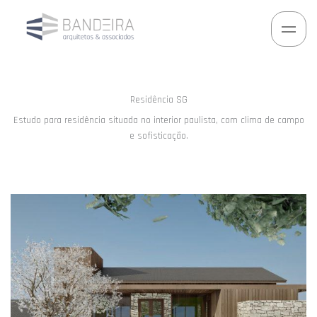
Ir
para
o
conteúdo
Residência SG
Estudo para residência situada no interior paulista, com clima de campo
e sofisticação.