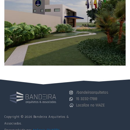
/bandeiraarquitetos
15 3232-7788
Localize no WAZE
Copyright ©
2026
Bandeira Arquitetos &
Associados.